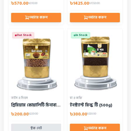
৳570.00
৳1425.00
৳610.00
৳1550.00
অর্ডার করুন
অর্ডার করুন
Out Stock
In Stock
নাটস ও সিডস
চা ও কফি
প্রিমিয়াম কোয়ালিটি চিনাবাদাম (500g)
ইনস্ট্যান্ট মিল্ক টি (500g)
৳200.00
৳300.00
৳220.00
৳320.00
স্টক নেই
অর্ডার করুন