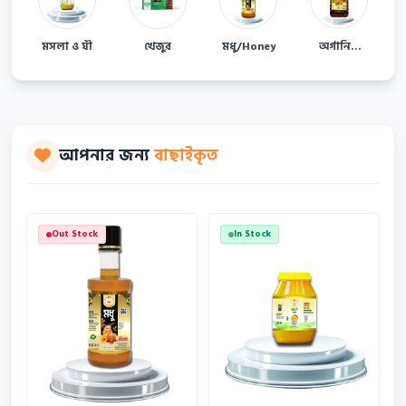
মসলা ও ঘী
খেজুর
মধু/Honey
অর্গানিক
তেল
আপনার জন্য
বাছাইকৃত
Out Stock
In Stock