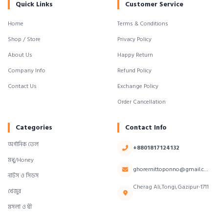
Quick Links
Customer Service
Home
Terms & Conditions
Shop / Store
Privacy Policy
About Us
Happy Return
Company Info
Refund Policy
Contact Us
Exchange Policy
Order Cancellation
Categories
Contact Info
অর্গানিক তেল
+8801817124132
মধু/Honey
ghorernittoponno@gmail.com
নাটস ও সিডস
Cherag Ali,Tongi,Gazipur-1711
খেজুর
মসলা ও ঘী