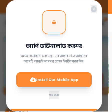
হটলাইন:+8801817124132
ঘরের নিত্য পন্য অ্যাপ ডাউনলোড করলেই 100 টাকা ডিসকাউন্ট!
0
অ্যাপ ডাউনলোড করুন!
সহজ কেনাকাটা এবং নতুন সব অফার পেতে আমাদের
অ্যাপটি আজই আপনার ফোনে ইনস্টল করে নিন।
Install Our Mobile App
পরে করব