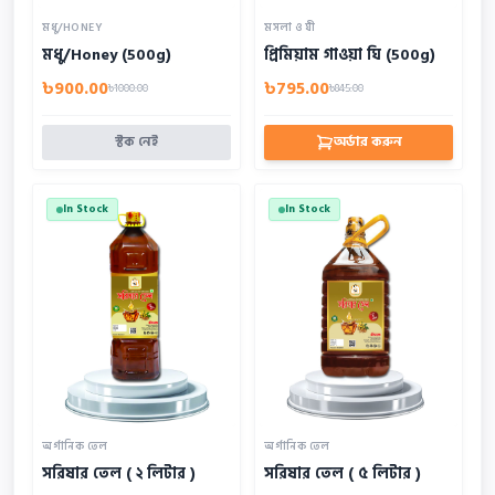
মধু/HONEY
মসলা ও ঘী
মধু/Honey (500g)
প্রিমিয়াম গাওয়া ঘি (500g)
৳900.00
৳795.00
৳1000.00
৳845.00
স্টক নেই
অর্ডার করুন
In Stock
In Stock
অর্গানিক তেল
অর্গানিক তেল
সরিষার তেল ( ২ লিটার )
সরিষার তেল ( ৫ লিটার )