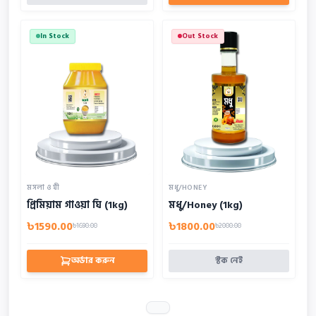
In Stock
Out Stock
মসলা ও ঘী
মধু/HONEY
প্রিমিয়াম গাওয়া ঘি (1kg)
মধু/Honey (1kg)
৳1590.00
৳1800.00
৳1690.00
৳2000.00
অর্ডার করুন
স্টক নেই